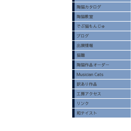
陶猫カタログ
陶猫教室
でぶ猫もんじゅ
ブログ
出展情報
猫雛
陶猫作品オーダー
Musician Cats
訳あり作品
工房アクセス
リンク
和テイスト