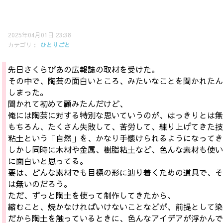
陶芸
2025年04月01日 23:38
カテゴリ：
ひとりごと
先日さくらぴあの広報誌の取材を受けた。
その中で、陶芸の面白いところ、みたいなことを聞かれたん
しまった。
聞かれて初めて顧みたんだけど、
俺には陶芸に対する特別な思いていうのが、はっきりとは無
もちろん、たくさん失敗して、苦労して、練り上げてきた技
粘土という「自然」を、かなり手懐けられるようになってき
しかし同時に木材や金属、樹脂粘土など、色んな素材も使い
に面白いと思ってる。
要は、どんな素材でも目標の形に辿り着くための道具で、そ
は無いのだろう。
ただ、ずっと陶土を使って制作してきたから、
縮むこと、焼かなければいけないことなどが、前提として染
だから陶土を触っているときに、色んなアイデアが浮かんで