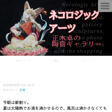
T
o
g
g
l
e
n
a
v
i
g
a
t
i
o
前のページ
一覧へ
次のページ
n
作る
2025年05月13日 09:22
カテゴリ：
日常
今朝は薪割り。
夏は太陽熱でお湯を沸かせるので、風呂は沸かさなくても