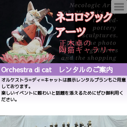
T
o
g
g
l
e
n
a
v
i
g
a
t
i
o
Orchestra di cat レンタルのご案内
n
オルケストラ=ディ=キャットは展示レンタルプランもご用意
しております。
楽しいイベントに賑わいと話題を添えるためにぜひ御利用く
ださい。