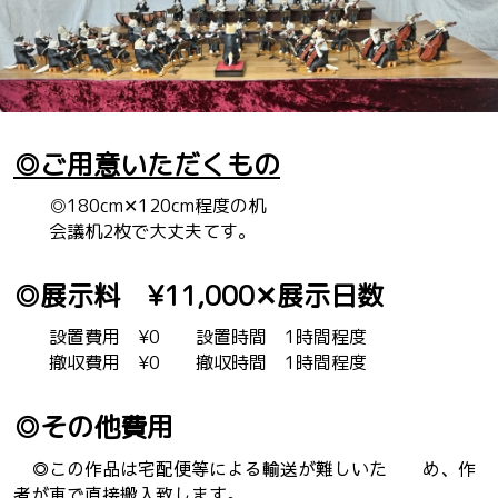
◎ご用意いただくもの
◎180cm✕120cm程度の机
会議机2枚で大丈夫てす。
◎展示料 ¥11,000✕展示日数
設置費用 ¥0 設置時間 1時間程度
撤収費用 ¥0 撤収時間 1時間程度
◎その他費用
◎この作品は宅配便等による輸送が難しいた め、作
者が車で直接搬入致します。